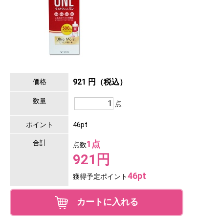
921 円（税込）
価格
数量
点
ポイント
46pt
合計
1点
点数
921円
46pt
獲得予定ポイント
カートに入れる