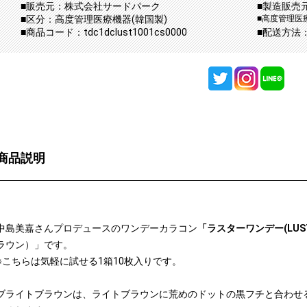
■販売元：株式会社サードパーク
■製造販売
■区分：高度管理医療機器(韓国製)
■高度管理医療
■商品コード：tdc1dclust1001cs0000
■配送方法
商品説明
中島美嘉さんプロデュースのワンデーカラコン
「ラスターワンデー(LUSTA
ラウン）」です。
※こちらは気軽に試せる1箱10枚入りです。
ブライトブラウンは、ライトブラウンに荒めのドットの黒フチと合わせ