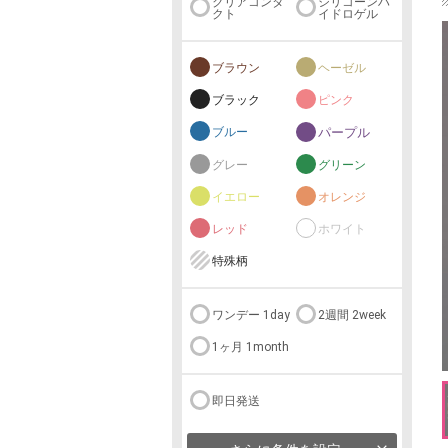
クリアコンタ
シリコーンハ
クト
イドロゲル
ブラウン
ヘーゼル
ブラック
ピンク
ブルー
パープル
グレー
グリーン
イエロー
オレンジ
レッド
ホワイト
特殊柄
ワンデー 1day
2週間 2week
1ヶ月 1month
即日発送