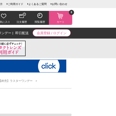
方
ご利用ガイド
よくあるご質問
お問い合わせ
0
気に入り
注文履歴
閲覧履歴
カート
ワンデー
即日配送
会員登録 / ログイン
【終売】ラスターワンデー