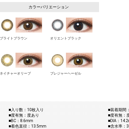
カラーバリエーション
ブライトブラウン
オリエントブラック
ネイチャーオリーブ
プレジャーヘーゼル
■入り数：10枚入り
■装着期間：
■度有無：度あり
■度有無：
■BC：8.6mm
■DIA：14.
■着色直径：13.5mm
■含水率：38