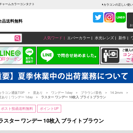
販チャームカラーコンタクト
カラコンの正しい使い
全品送料無料
お
人気ワード
エバーカラー
水光レンズ
新作
カラコン通販TOP
度あり
ワンデー 1day
ブラウン/茶色
14.2mm
度あり｜ワンデー 1day
ラスター ワンデー 10枚入 ブライトブラウン
ポスト投函送料無料
ポイントUP
ラスター ワンデー 10枚入 ブライトブラウン