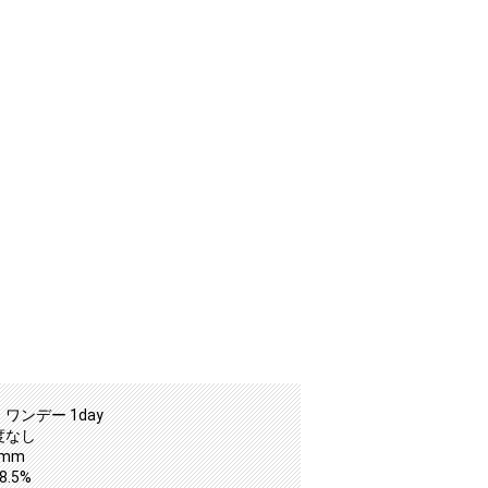
ワンデー 1day
度なし
2mm
.5%