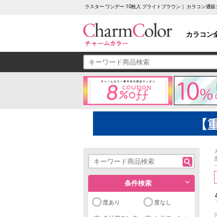
ラスター ワンデー 10枚入 ブライトブラウン｜ カラコン通
カラコン
条件検索
度あり
度なし