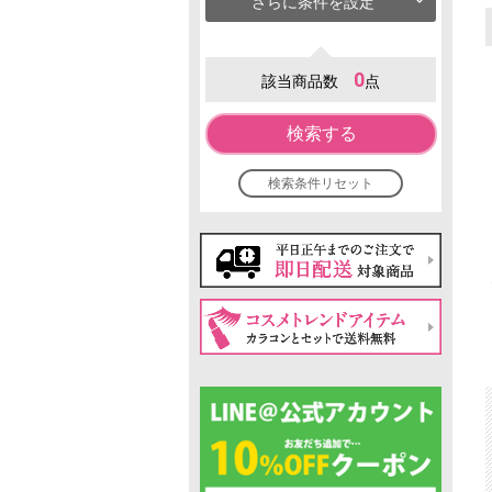
さらに条件を設定
0
該当商品数
点
検索する
検索条件リセット