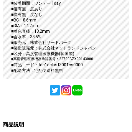
■装着期間：ワンデー 1day
■度有無：度あり
■度有無：度なし
■BC：8.6mm
■DIA：14.2mm
■着色直径：13.2mm
■含水率：38.5%
■販売元：株式会社サードパーク
■製造販売元：株式会社ネットランドジャパン
■区分：高度管理医療機器(韓国製)
■高度管理医療機器承認番号：22700BZX00143000
■商品コード：tdc1dclust3001cs0000
■配送方法：宅配便送料無料
商品説明