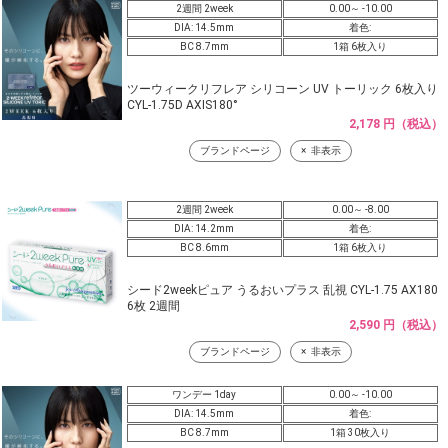
2週間 2week
0.00～ -10.00
DIA: 14.5mm
着色:
BC 8.7mm
1箱 6枚入り
ツーウィークリフレア シリコーン UV トーリック 6枚入り
CYL-1.75D AXIS180°
2,178 円（税込）
ブランドページ
非表示
2週間 2week
0.00～ -8.00
DIA: 14.2mm
着色:
BC 8.6mm
1箱 6枚入り
シード2weekピュア うるおいプラス 乱視 CYL-1.75 AX180
6枚 2週間
2,590 円（税込）
ブランドページ
非表示
ワンデー 1day
0.00～ -10.00
DIA: 14.5mm
着色:
BC 8.7mm
1箱 30枚入り