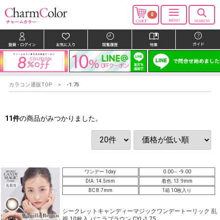
0
カラコン通販TOP
-1.75
11
件
の商品がみつかりました。
ワンデー 1day
0.00～ -9.00
DIA: 14.5mm
着色: 13.9mm
BC 8.7mm
1箱 10枚入り
シークレットキャンディーマジックワンデートーリック 乱
視 10枚入 バニラブラウン CYL-1.75