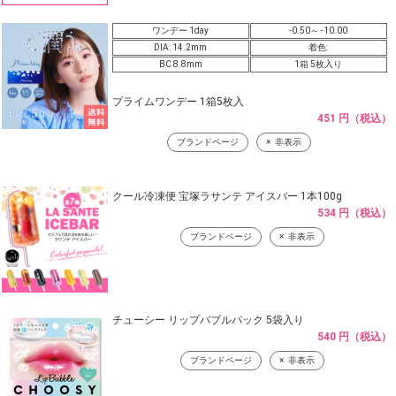
ワンデー 1day
-0.50～ -10.00
DIA: 14.2mm
着色:
BC 8.8mm
1箱 5枚入り
プライムワンデー 1箱5枚入
451 円（税込）
ブランドページ
非表示
クール冷凍便 宝塚ラサンテ アイスバー 1本100g
534 円（税込）
ブランドページ
非表示
チューシー リップバブルパック 5袋入り
540 円（税込）
ブランドページ
非表示