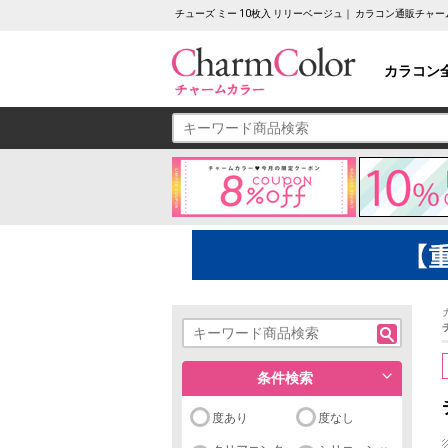
チューズ ミー 10枚入 リリーベージュ｜ カラコン通販チャ
カラコン
条件検索
度あり
度なし