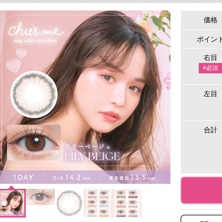
価格
ポイン
右目
※必須
左目
合計