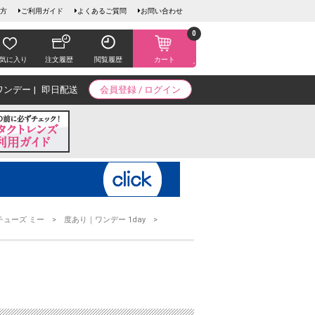
方
ご利用ガイド
よくあるご質問
お問い合わせ
0
気に入り
注文履歴
閲覧履歴
カート
ワンデー
即日配送
会員登録 / ログイン
チューズ ミー
度あり｜ワンデー 1day