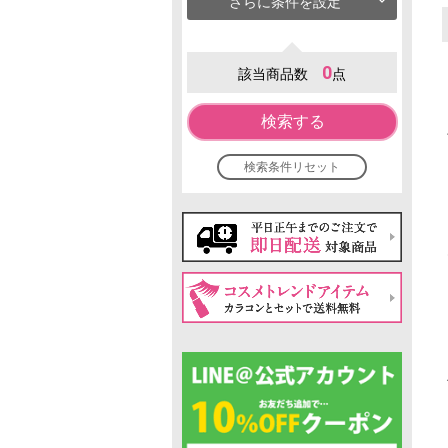
さらに条件を設定
0
該当商品数
点
検索する
検索条件リセット