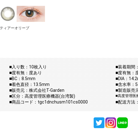
ティアーオリーブ
■入り数：10枚入り
■装着期間：
■度有無：度あり
■度有無：
■BC：8.5mm
■DIA：14.
■着色直径：13.5mm
■含水率：5
■販売元：株式会社T-Garden
■製造販売元：
■区分：高度管理医療機器(台湾製)
■高度管理医療
■商品コード：tgc1dnchusm101cs0000
■配送方法