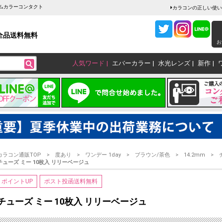
ームカラーコンタクト
カラコンの正しい使い
全品送料無料
お
人気ワード
エバーカラー
水光レンズ
新作
カラコン通販TOP
度あり
ワンデー 1day
ブラウン/茶色
14.2mm
チューズ ミー 10枚入 リリーベージュ
ポイントUP
ポスト投函送料無料
チューズ ミー 10枚入 リリーベージュ