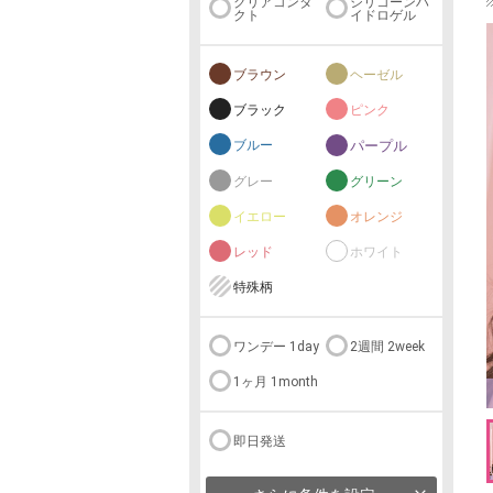
クリアコンタ
シリコーンハ
クト
イドロゲル
ブラウン
ヘーゼル
ブラック
ピンク
ブルー
パープル
グレー
グリーン
イエロー
オレンジ
レッド
ホワイト
特殊柄
ワンデー 1day
2週間 2week
1ヶ月 1month
即日発送