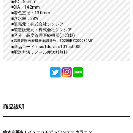
■BC：8.6mm
■DIA：14.2mm
■着色直径：13.0mm
■含水率：38%
■販売元：株式会社シンシア
■製造販売元：株式会社シンシア
■区分：高度管理医療機器(台湾製)
■高度管理医療機器承認番号：30200BZX00030A01
■商品コード：sic1dcfairs101cs0000
■配送方法：メール便送料無料
商品説明
鈴木友菜さんイメージモデル ワンデー カラコン