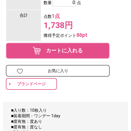
数量
点
合計
1点
点数
1,738円
86pt
獲得予定ポイント
カートに入れる
お気に入り
ブランドページ
■入り数：10枚入り
■装着期間：ワンデー 1day
■度有無：度あり
■度有無：度なし