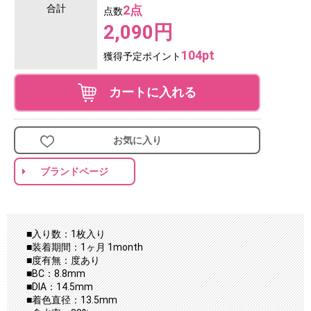
合計
2点
点数
2,090円
104pt
獲得予定ポイント
カートに入れる
お気に入り
ブランドページ
■入り数：1枚入り
■装着期間：1ヶ月 1month
■度有無：度あり
■BC：8.8mm
■DIA：14.5mm
■着色直径：13.5mm