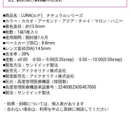
■商品名：LUNA(ルナ) ナチュラルシリーズ
■カラー：カカオ・アーモンド・アクア・チャイ・マロン・ハニー
■着色直径：約13.5mm
■枚数：1箱1枚入り
■使用期間：開封後1カ月
■ベースカーブ(BC)：8.8mm
■レンズ直径(DIA):14.5mm
■含水率：38%
■度数：±0.00 -0.50～-5.00(0.25step) -5.50～-10.00(0.50step)
■製造方法：サンドイッチ製法
■販売元：アイクオリティ株式会社
■製造販売元：アイクオリティ株式会社
■区分：高度管理医療機器（韓国製）
■高度管理医療機器承認番号：22400BZX00457000
■製法：サンドイッチ製法
・効果・効能については、個人差があります
・合わない場合は、利用を中止し医師に相談してください