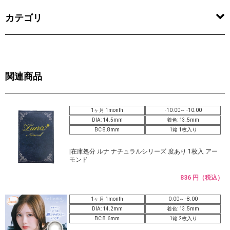
カテゴリ
関連商品
1ヶ月 1month
-10.00～ -10.00
DIA: 14.5mm
着色: 13.5mm
BC 8.8mm
1箱 1枚入り
|在庫処分 ルナ ナチュラルシリーズ 度あり 1枚入 アー
モンド
836 円（税込）
1ヶ月 1month
0.00～ -8.00
DIA: 14.2mm
着色: 13.5mm
BC 8.6mm
1箱 2枚入り