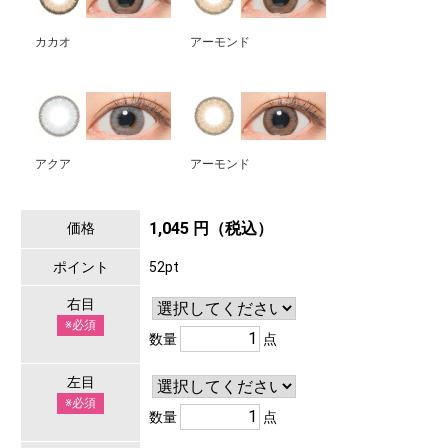
カカオ
アーモンド
アクア
アーモンド
1,045 円（税込）
価格
ポイント
52pt
右目
※必須
数量
点
左目
※必須
数量
点