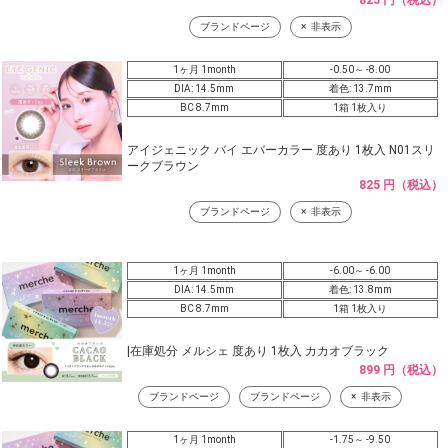
825 円（税込）
ブランドページ
非表示
1ヶ月 1month
-0.50～ -8.00
DIA: 14.5mm
着色: 13.7mm
BC 8.7mm
1箱 1枚入り
アイジェニック バイ エバーカラー 度あり 1枚入 N01スリ
ークブラウン
825 円（税込）
ブランドページ
非表示
1ヶ月 1month
-6.00～ -6.00
DIA: 14.5mm
着色: 13.8mm
BC 8.7mm
1箱 1枚入り
|在庫処分 メルシェ 度あり 1枚入 カカオブラック
899 円（税込）
ブランドページ
ブランドページ
非表示
1ヶ月 1month
-1.75～ -9.50