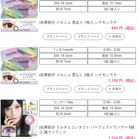
DIA: 14.5mm
着色: 13.7mm
BC 8.7mm
1箱 1枚入り
|在庫処分 メルシェ 度あり 1枚入 シナモンラテ
899 円（税込）
ブランドページ
ブランドページ
非表示
1ヶ月 1month
0.00～ 0.00
DIA: 14.5mm
着色: 13.8mm
BC 8.7mm
1箱 2枚入り
|在庫処分 メルシェ 度なし 2枚入 シナモンラテ
1,100 円（税込）
ブランドページ
ブランドページ
非表示
ワンデー 1day
0.00～ 0.00
DIA: 14.5mm
着色: 14.0mm
BC 8.6mm
1箱 6枚入り
|在庫処分 ドルチェコンタクト パーフェクトワンデー 6枚
入 雅ライラック
1,214 円（税込）