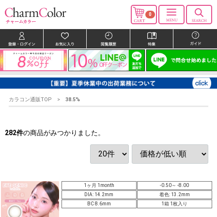
0
カラコン通販TOP
38.5%
282
件
の商品がみつかりました。
1ヶ月 1month
-0.50～ -8.00
DIA: 14.2mm
着色: 13.2mm
BC 8.6mm
1箱 1枚入り