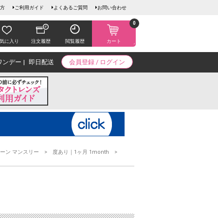
方
ご利用ガイド
よくあるご質問
お問い合わせ
0
気に入り
注文履歴
閲覧履歴
カート
ワンデー
即日配送
会員登録 / ログイン
ーン マンスリー
度あり｜1ヶ月 1month