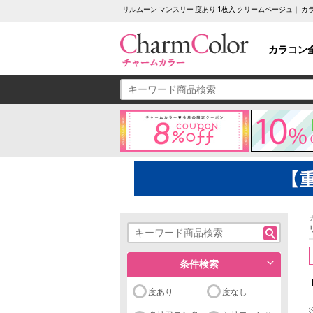
リルムーン マンスリー 度あり 1枚入 クリームベージュ｜ 
カラコン
条件検索
度あり
度なし