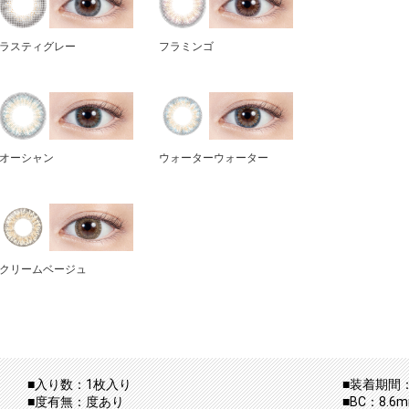
ラスティグレー
フラミンゴ
オーシャン
ウォーターウォーター
クリームベージュ
■入り数：1枚入り
■装着期間：
■度有無：度あり
■BC：8.6