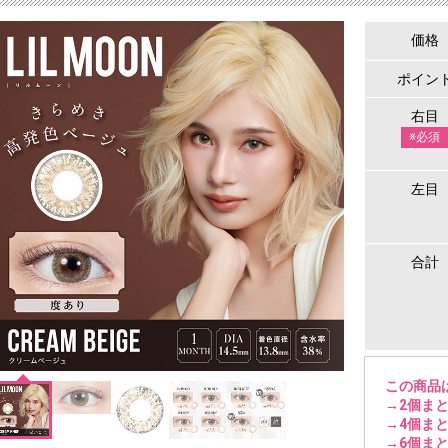
価格
ポイン
右目
※必須
左目
合計
この商品
→2個まと
→4個まと
→6個まと