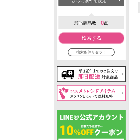
さらに条件を設定
0
該当商品数
点
検索する
検索条件リセット