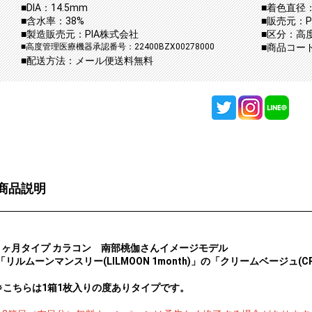
■DIA：14.5mm
■着色直径：
■含水率：38%
■販売元：P
■製造販売元：PIA株式会社
■区分：高
■高度管理医療機器承認番号：22400BZX00278000
■商品コード：p
■配送方法：メール便送料無料
商品説明
1ヶ月タイプ カラコン 南部桃伽さんイメージモデル
「リルムーンマンスリー(LILMOON 1month)」の「クリームベージュ(CRE
※こちらは1箱1枚入りの度ありタイプです。