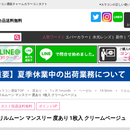
カラコン通販チャームカラーコンタクト
カラコンの正しい使い
全品送料無料
お
人気ワード
エバーカラー
水光レンズ
新作
カラコン通販TOP
度あり
1ヶ月 1month
ヘーゼル
14.5mm
リルム
リルムーン マンスリー 度あり 1枚入 クリームベージュ
ポスト投函送料無料
ポイントUP
リルムーン マンスリー 度あり 1枚入 クリームベージュ