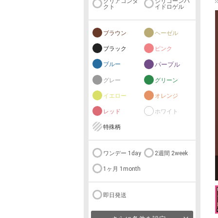
クリアコンタ
シリコーンハ
クト
イドロゲル
ブラウン
ヘーゼル
ブラック
ピンク
ブルー
パープル
グレー
グリーン
イエロー
オレンジ
レッド
ホワイト
特殊柄
ワンデー 1day
2週間 2week
1ヶ月 1month
即日発送