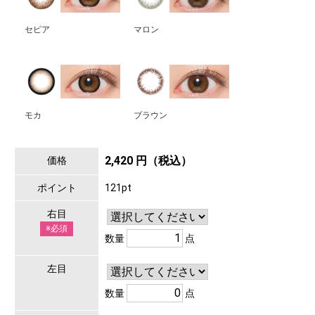
セピア
マロン
モカ
ブラウン
2,420 円（税込）
価格
ポイント
121pt
右目
※必須
数量
点
左目
数量
点