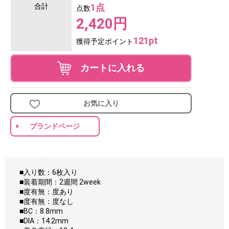
合計
1点
点数
2,420円
121pt
獲得予定ポイント
カートに入れる
お気に入り
ブランドページ
■入り数：6枚入り
■装着期間：2週間 2week
■度有無：度あり
■度有無：度なし
■BC：8.8mm
■DIA：14.2mm