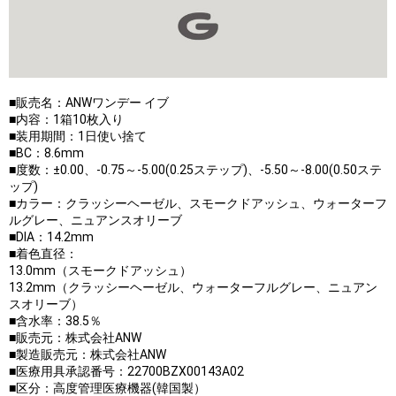
■販売名：ANWワンデー イブ
■内容：1箱10枚入り
■装用期間：1日使い捨て
■BC：8.6mm
■度数：±0.00、-0.75～-5.00(0.25ステップ)、-5.50～-8.00(0.50ステ
ップ)
■カラー：クラッシーヘーゼル、スモークドアッシュ、ウォーターフ
ルグレー、ニュアンスオリーブ
■DIA：14.2mm
■着色直径：
13.0mm（スモークドアッシュ）
13.2mm（クラッシーヘーゼル、ウォーターフルグレー、ニュアン
スオリーブ）
■含水率：38.5％
■販売元：株式会社ANW
■製造販売元：株式会社ANW
■医療用具承認番号：22700BZX00143A02
■区分：高度管理医療機器(韓国製）