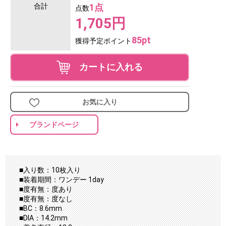
合計
1点
点数
1,705円
85pt
獲得予定ポイント
カートに入れる
お気に入り
ブランドページ
■入り数：10枚入り
■装着期間：ワンデー 1day
■度有無：度あり
■度有無：度なし
■BC：8.6mm
■DIA：14.2mm