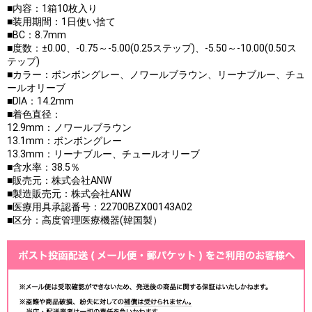
■内容：1箱10枚入り
■装用期間：1日使い捨て
■BC：8.7mm
■度数：±0.00、-0.75～-5.00(0.25ステップ)、-5.50～-10.00(0.50ス
テップ)
■カラー：ボンボングレー、ノワールブラウン、リーナブルー、チュ
ールオリーブ
■DIA：14.2mm
■着色直径：
12.9mm：ノワールブラウン
13.1mm：ボンボングレー
13.3mm：リーナブルー、チュールオリーブ
■含水率：38.5％
■販売元：株式会社ANW
■製造販売元：株式会社ANW
■医療用具承認番号：22700BZX00143A02
■区分：高度管理医療機器(韓国製）