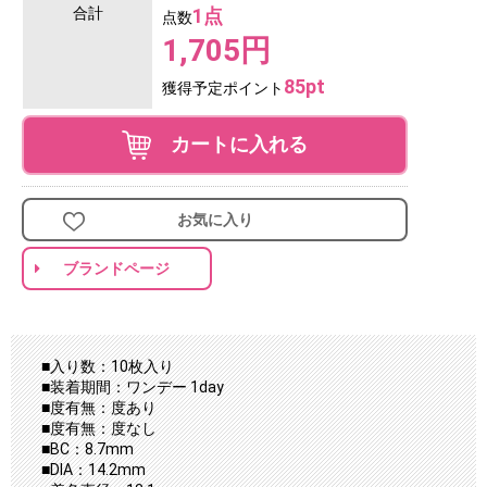
合計
1点
点数
1,705円
85pt
獲得予定ポイント
カートに入れる
お気に入り
ブランドページ
■入り数：10枚入り
■装着期間：ワンデー 1day
■度有無：度あり
■度有無：度なし
■BC：8.7mm
■DIA：14.2mm