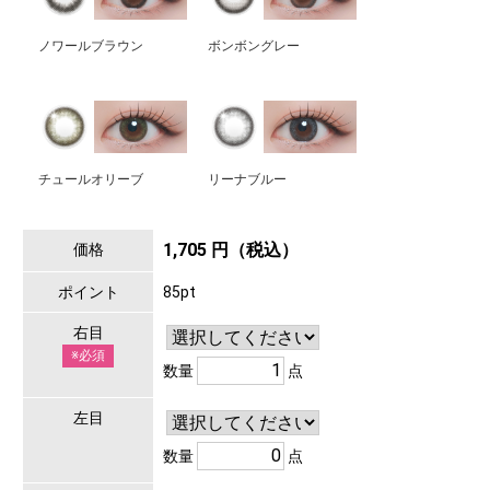
ノワールブラウン
ボンボングレー
チュールオリーブ
リーナブルー
1,705 円（税込）
価格
ポイント
85pt
右目
※必須
数量
点
左目
数量
点