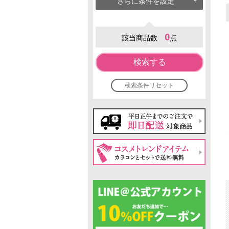
さらに条件を設定
0
該当商品数
点
検索する
検索条件リセット