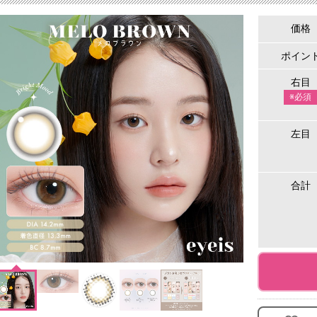
価格
ポイン
右目
※必須
左目
合計