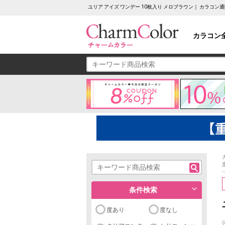
ユリア アイズ ワンデー 10枚入り メロブラウン｜ カラコ
カラコン
条件検索
度あり
度なし