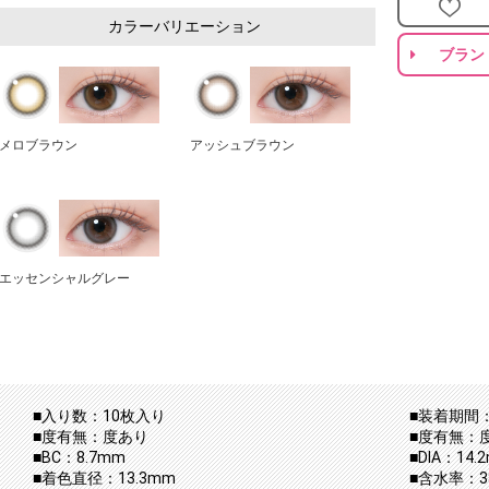
カラーバリエーション
ブラン
メロブラウン
アッシュブラウン
エッセンシャルグレー
■入り数：10枚入り
■装着期間：
■度有無：度あり
■度有無：
■BC：8.7mm
■DIA：14.
■着色直径：13.3mm
■含水率：38