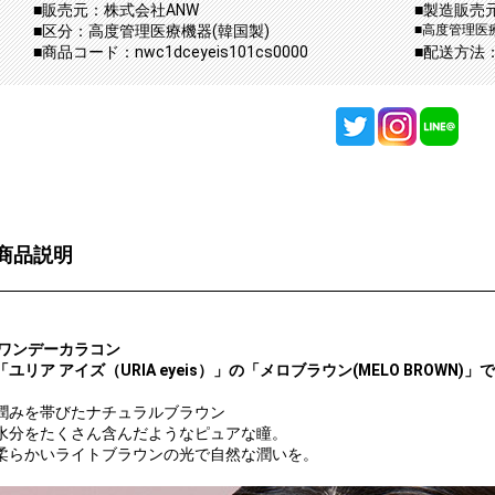
■販売元：株式会社ANW
■製造販売
■区分：高度管理医療機器(韓国製)
■高度管理医療
■商品コード：nwc1dceyeis101cs0000
■配送方法
商品説明
ワンデーカラコン
「ユリア アイズ（URIA eyeis）」の「メロブラウン(MELO BROWN)」
潤みを帯びたナチュラルブラウン
水分をたくさん含んだようなピュアな瞳。
柔らかいライトブラウンの光で自然な潤いを。