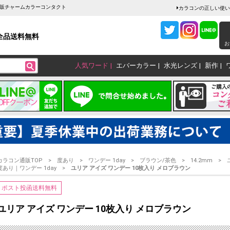
ン通販チャームカラーコンタクト
カラコンの正しい使い
全品送料無料
お
人気ワード
エバーカラー
水光レンズ
新作
カラコン通販TOP
度あり
ワンデー 1day
ブラウン/茶色
14.2mm
度あり｜ワンデー 1day
ユリア アイズ ワンデー 10枚入り メロブラウン
ポスト投函送料無料
ユリア アイズ ワンデー 10枚入り メロブラウン