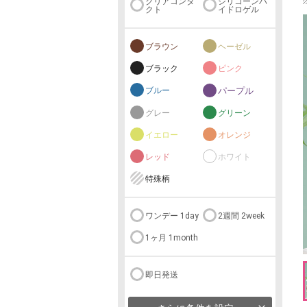
クリアコンタ
シリコーンハ
クト
イドロゲル
ブラウン
ヘーゼル
ブラック
ピンク
ブルー
パープル
グレー
グリーン
イエロー
オレンジ
レッド
ホワイト
特殊柄
ワンデー 1day
2週間 2week
1ヶ月 1month
即日発送