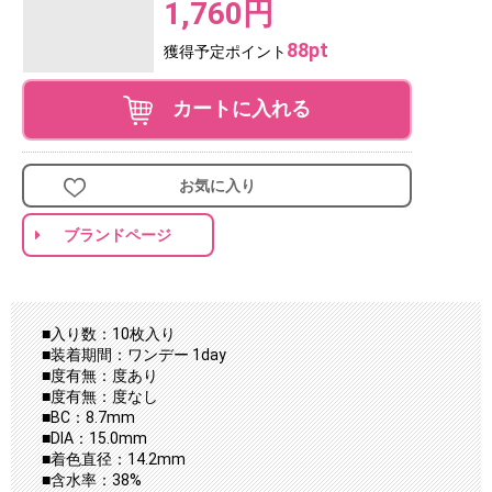
1,760円
88pt
獲得予定ポイント
カートに入れる
お気に入り
ブランドページ
■入り数：10枚入り
■装着期間：ワンデー 1day
■度有無：度あり
■度有無：度なし
■BC：8.7mm
■DIA：15.0mm
■着色直径：14.2mm
■含水率：38%