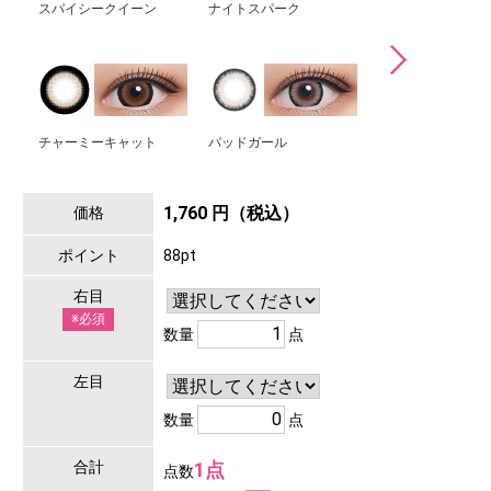
スパイシークイーン
ナイトスパーク
シルバーウルフ
チャーミーキャット
バッドガール
1,760 円（税込）
価格
ポイント
88pt
右目
※必須
数量
点
左目
数量
点
合計
1点
点数