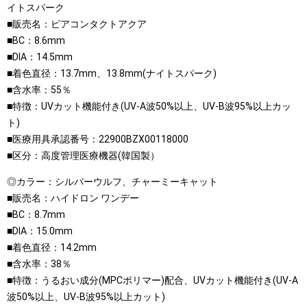
イトスパーク
■販売名：ピアコンタクトアクア
■BC：8.6mm
■DIA：14.5mm
■着色直径：13.7mm、13.8mm(ナイトスパーク)
■含水率：55％
■特徴：UVカット機能付き(UV-A波50%以上、UV-B波95%以上カッ
ト)
■医療用具承認番号：22900BZX00118000
■区分：高度管理医療機器(韓国製）
◎カラー：シルバーウルフ、チャーミーキャット
■販売名：ハイドロン ワンデー
■BC：8.7mm
■DIA：15.0mm
■着色直径：14.2mm
■含水率：38％
■特徴：うるおい成分(MPCポリマー)配合、UVカット機能付き(UV-A
波50%以上、UV-B波95%以上カット)