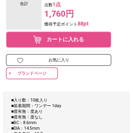
合計
1点
点数
1,760円
88pt
獲得予定ポイント
カートに入れる
お気に入り
ブランドページ
■入り数：10枚入り
■装着期間：ワンデー 1day
■度有無：度あり
■度有無：度なし
■BC：8.6mm
■DIA：14.5mm