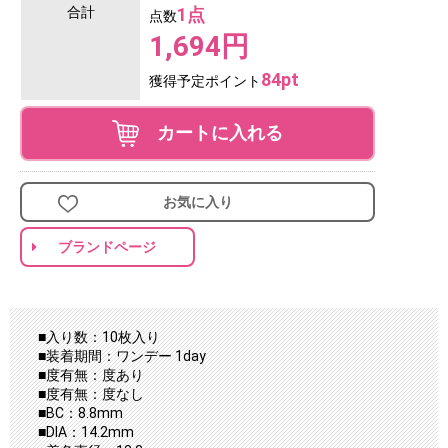
合計
1点
点数
1,694円
84pt
獲得予定ポイント
カートに入れる
お気に入り
ブランドページ
■入り数：10枚入り
■装着期間：ワンデー 1day
■度有無：度あり
■度有無：度なし
■BC：8.8mm
■DIA：14.2mm