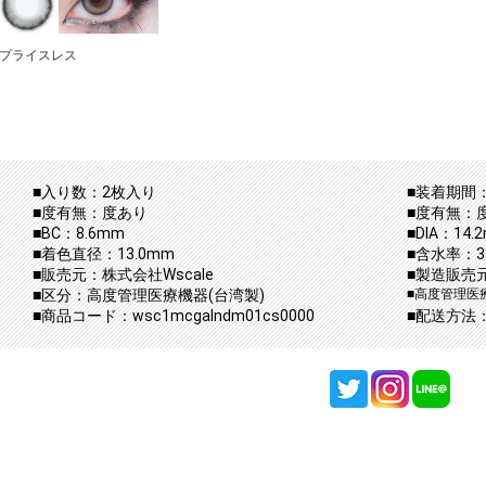
プライスレス
■入り数：2枚入り
■装着期間：
■度有無：度あり
■度有無：
■BC：8.6mm
■DIA：14.
■着色直径：13.0mm
■含水率：3
■販売元：株式会社Wscale
■製造販売元：
■区分：高度管理医療機器(台湾製)
■高度管理医療機
■商品コード：wsc1mcgalndm01cs0000
■配送方法