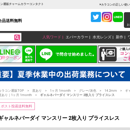
ラコン通販チャームカラーコンタクト
カラコンの正しい使い
全品送料無料
お
人気ワード
エバーカラー
水光レンズ
新作
カラコン通販TOP
度あり
1ヶ月 1month
グレー/灰色
14.2mm
ギ
度あり｜1ヶ月 1month
ギャルネバーダイ マンスリー 2枚入り プライスレス
ポスト投函送料無料
ギャルネバーダイ マンスリー 2枚入り プライスレス