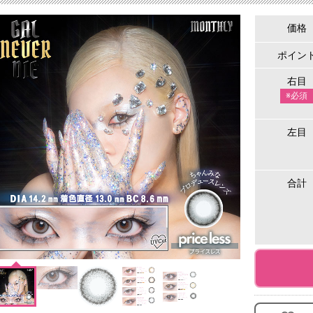
価格
ポイン
右目
※必須
左目
合計