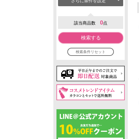
さらに条件を設定
0
該当商品数
点
検索する
検索条件リセット