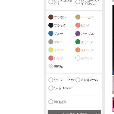
クリアコンタ
シリコーンハ
クト
イドロゲル
ブラウン
ヘーゼル
ブラック
ピンク
ブルー
パープル
グレー
グリーン
イエロー
オレンジ
レッド
ホワイト
特殊柄
ワンデー 1day
2週間 2week
1ヶ月 1month
即日発送