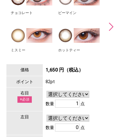
チョコレート
ビーマイン
イエン
ミスミー
ホットティー
ネバーダイ
1,650 円（税込）
価格
ポイント
82pt
右目
※必須
数量
点
左目
数量
点