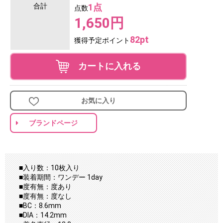
合計
1点
点数
1,650円
82pt
獲得予定ポイント
カートに入れる
お気に入り
ブランドページ
■入り数：10枚入り
■装着期間：ワンデー 1day
■度有無：度あり
■度有無：度なし
■BC：8.6mm
■DIA：14.2mm