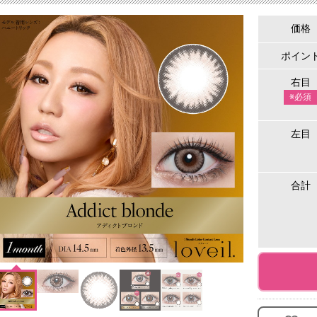
価格
ポイン
右目
※必須
左目
合計