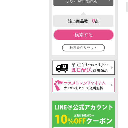
さらに条件を設定
0
該当商品数
点
検索する
検索条件リセット