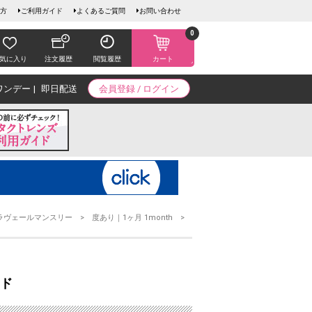
方
ご利用ガイド
よくあるご質問
お問い合わせ
0
気に入り
注文履歴
閲覧履歴
カート
ワンデー
即日配送
会員登録 / ログイン
ラヴェールマンスリー
度あり｜1ヶ月 1month
ンド