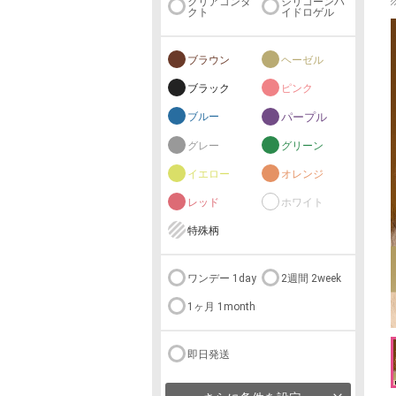
クリアコンタ
シリコーンハ
クト
イドロゲル
ブラウン
ヘーゼル
ブラック
ピンク
ブルー
パープル
グレー
グリーン
イエロー
オレンジ
レッド
ホワイト
特殊柄
ワンデー 1day
2週間 2week
1ヶ月 1month
即日発送