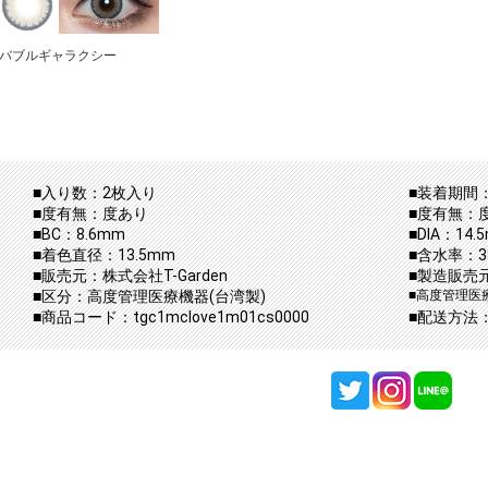
バブルギャラクシー
■入り数：2枚入り
■装着期間：
■度有無：度あり
■度有無：
■BC：8.6mm
■DIA：14.
■着色直径：13.5mm
■含水率：3
■販売元：株式会社T-Garden
■製造販売元：
■区分：高度管理医療機器(台湾製)
■高度管理医療機
■商品コード：tgc1mclove1m01cs0000
■配送方法