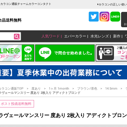
｜ カラコン通販チャームカラーコンタクト
カラコンの正しい使い
全品送料無料
お
人気ワード
エバーカラー
水光レンズ
新作
カラコン通販TOP
度あり
1ヶ月 1month
ブラウン/茶色
14.5mm
ラヴェールマンスリー 度あり 2枚入り アディクトブロンド
ポスト投函送料無料
ラヴェールマンスリー 度あり 2枚入り アディクトブロ