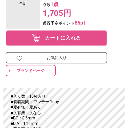
合計
1点
点数
1,705円
85pt
獲得予定ポイント
カートに入れる
お気に入り
ブランドページ
■入り数：10枚入り
■装着期間：ワンデー 1day
■度有無：度あり
■度有無：度なし
■BC：8.6mm
■DIA：14.1mm