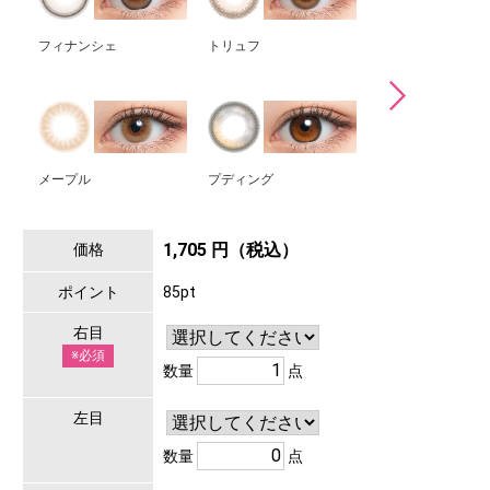
フィナンシェ
トリュフ
カモミール
メープル
プディング
シャーベット
1,705 円（税込）
価格
ポイント
85pt
右目
※必須
数量
点
左目
数量
点