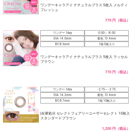
ワンデーキャラアイ ナチュラルプラス 5枚入 メルティ
フレッシュ
770 円（税込）
ワンデー 1day
0.00～ -8.00
DIA: 14.0mm
着色: 13.4mm
BC 8.6mm
1箱 5枚入り
ワンデーキャラアイ ナチュラルプラス 5枚入 ラッセル
ブラウン
770 円（税込）
ワンデー 1day
-2.75～ -2.75
DIA: 14.2mm
着色: 13.4mm
BC 8.7mm
1箱 10枚入り
|在庫処分 セレクトフェアリーユーザーセレクト 10枚入
スタンダードブラウン
1,200 円（税込）