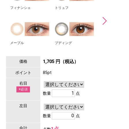
フィナンシェ
トリュフ
カモミール
メープル
プディング
シャーベット
1,705 円（税込）
価格
ポイント
85pt
右目
※必須
数量
点
左目
数量
点
合計
1点