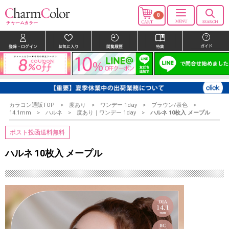
0
カラコン通販TOP
度あり
ワンデー 1day
ブラウン/茶色
14.1mm
ハルネ
度あり｜ワンデー 1day
ハルネ 10枚入 メープル
ポスト投函送料無料
ハルネ 10枚入 メープル