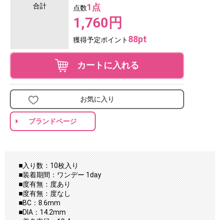
合計
1点
点数
1,760円
88pt
獲得予定ポイント
カートに入れる
お気に入り
ブランドページ
■入り数：10枚入り
■装着期間：ワンデー 1day
■度有無：度あり
■度有無：度なし
■BC：8.6mm
■DIA：14.2mm