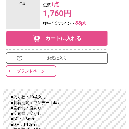
合計
1点
点数
1,760円
88pt
獲得予定ポイント
カートに入れる
お気に入り
ブランドページ
■入り数：10枚入り
■装着期間：ワンデー 1day
■度有無：度あり
■度有無：度なし
■BC：8.6mm
■DIA：14.2mm