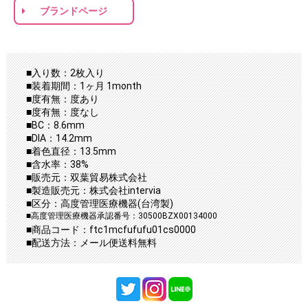
ブランドページ
■入り数：2枚入り
■装着期間：1ヶ月 1month
■度有無：度あり
■度有無：度なし
■BC：8.6mm
■DIA：14.2mm
■着色直径：13.5mm
■含水率：38%
■販売元：双葉貿易株式会社
■製造販売元：株式会社intervia
■区分：高度管理医療機器(台湾製)
■高度管理医療機器承認番号：30500BZX00134000
■商品コード：ftc1mcfufufu01cs0000
■配送方法：メール便送料無料