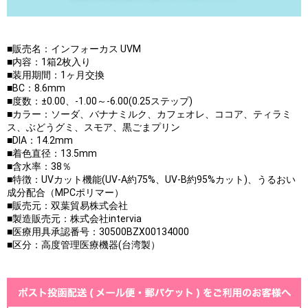
■販売名：インフォーカス UVM
■内容：1箱2枚入り
■装用期間：1ヶ月交換
■BC：8.6mm
■度数：±0.00、-1.00～-6.00(0.25ステップ)
■カラー：ソーダ、バナナミルク、カフェオレ、ココア、ティラミ
ス、ぶどうグミ、スモア、黒ごまプリン
■DIA：14.2mm
■着色直径：13.5mm
■含水率：38％
■特徴：UVカット機能(UV-A約75%、UV-B約95%カット)、うるおい
成分配合（MPCポリマー）
■販売元：双葉貿易株式会社
■製造販売元：株式会社intervia
■医療用具承認番号：30500BZX00134000
■区分：高度管理医療機器(台湾製）