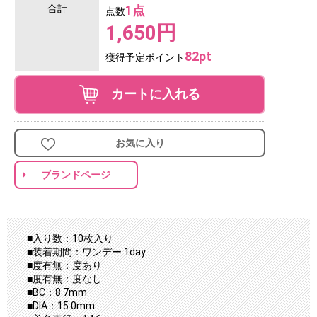
合計
1点
点数
1,650円
82pt
獲得予定ポイント
カートに入れる
お気に入り
ブランドページ
■入り数：10枚入り
■装着期間：ワンデー 1day
■度有無：度あり
■度有無：度なし
■BC：8.7mm
■DIA：15.0mm