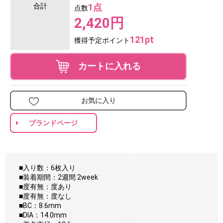
合計
1点
点数
2,420円
121pt
獲得予定ポイント
カートに入れる
お気に入り
ブランドページ
■入り数：6枚入り
■装着期間：2週間 2week
■度有無：度あり
■度有無：度なし
■BC：8.6mm
■DIA：14.0mm