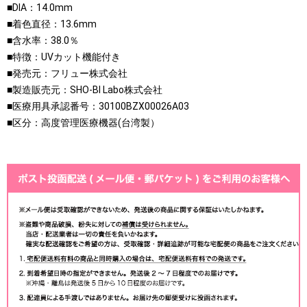
■DIA：14.0mm
■着色直径：13.6mm
■含水率：38.0％
■特徴：UVカット機能付き
■発売元：フリュー株式会社
■製造販売元：SHO-BI Labo株式会社
■医療用具承認番号：30100BZX00026A03
■区分：高度管理医療機器(台湾製）