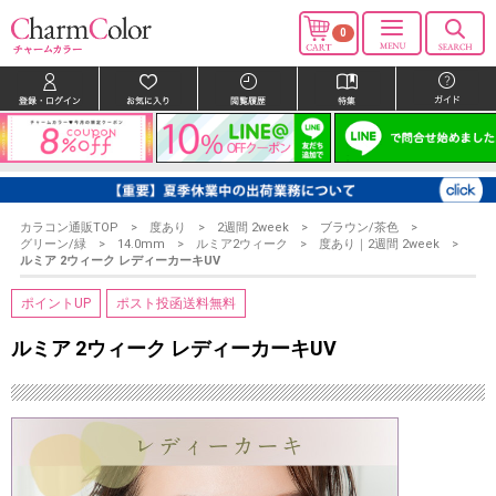
0
カラコン通販TOP
度あり
2週間 2week
ブラウン/茶色
グリーン/緑
14.0mm
ルミア2ウィーク
度あり｜2週間 2week
ルミア 2ウィーク レディーカーキUV
ポイントUP
ポスト投函送料無料
ルミア 2ウィーク レディーカーキUV