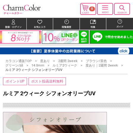
0
カラコン通販TOP
度あり
2週間 2week
ブラウン/茶色
グリーン/緑
14.0mm
ルミア2ウィーク
度あり｜2週間 2week
ルミア 2ウィーク シフォンオリーブUV
ポイントUP
ポスト投函送料無料
ルミア 2ウィーク シフォンオリーブUV