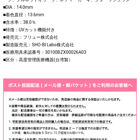
■DIA：14.0mm
■着色直径：13.6mm
■含水率：38.0％
■特徴：UVカット機能付き
■発売元：フリュー株式会社
■製造販売元：SHO-BI Labo株式会社
■医療用具承認番号：30100BZX00026A03
■区分：高度管理医療機器(台湾製）