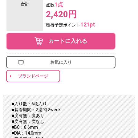
合計
1点
点数
2,420円
121pt
獲得予定ポイント
カートに入れる
お気に入り
ブランドページ
■入り数：6枚入り
■装着期間：2週間 2week
■度有無：度あり
■度有無：度なし
■BC：8.6mm
■DIA：14.0mm