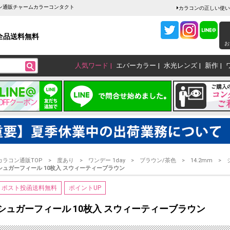
コン通販チャームカラーコンタクト
カラコンの正しい使い
全品送料無料
お
人気ワード
エバーカラー
水光レンズ
新作
カラコン通販TOP
度あり
ワンデー 1day
ブラウン/茶色
14.2mm
シュガーフィール 10枚入 スウィーティーブラウン
ポスト投函送料無料
ポイントUP
シュガーフィール 10枚入 スウィーティーブラウン