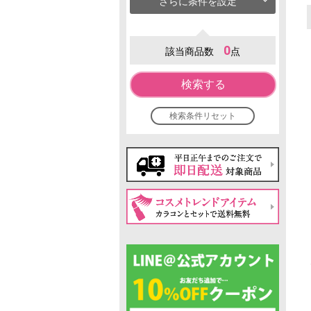
さらに条件を設定
0
該当商品数
点
検索する
検索条件リセット