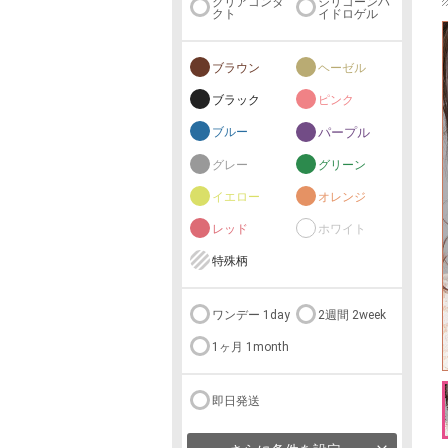
クリアコンタ
シリコーンハ
クト
イドロゲル
ブラウン
ヘーゼル
ブラック
ピンク
ブルー
パープル
グレー
グリーン
イエロー
オレンジ
レッド
ホワイト
特殊柄
ワンデー 1day
2週間 2week
1ヶ月 1month
即日発送