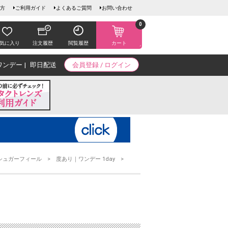
方
ご利用ガイド
よくあるご質問
お問い合わせ
0
気に入り
注文履歴
閲覧履歴
カート
ワンデー
即日配送
会員登録 / ログイン
シュガーフィール
度あり｜ワンデー 1day