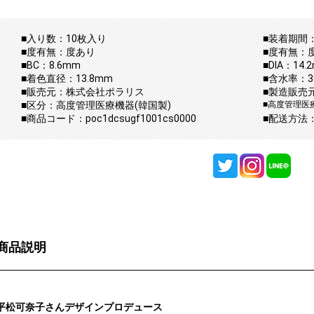
■入り数：10枚入り
■装着期間：
■度有無：度あり
■度有無：
■BC：8.6mm
■DIA：14.
■着色直径：13.8mm
■含水率：3
■販売元：株式会社ポラリス
■製造販売
■区分：高度管理医療機器(韓国製)
■高度管理医療
■商品コード：poc1dcsugf1001cs0000
■配送方法
商品説明
平松可奈子さんデザインプロデュース