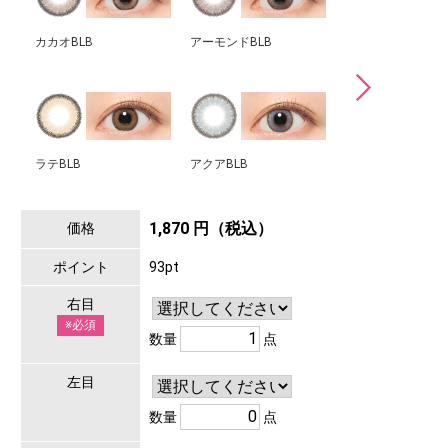
カカオBLB
アーモンドBLB
ピーチBLB
ラテBLB
アクアBLB
1,870 円（税込）
価格
ポイント
93pt
右目
※必須
数量
点
左目
数量
点