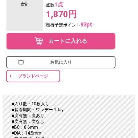
合計
1点
点数
1,870円
93pt
獲得予定ポイント
カートに入れる
お気に入り
ブランドページ
■入り数：10枚入り
■装着期間：ワンデー 1day
■度有無：度あり
■度有無：度なし
■BC：8.6mm
■DIA：14.5mm