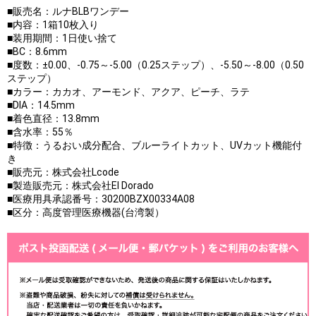
■販売名：ルナBLBワンデー
■内容：1箱10枚入り
■装用期間：1日使い捨て
■BC：8.6mm
■度数：±0.00、-0.75～-5.00（0.25ステップ）、-5.50～-8.00（0.50
ステップ）
■カラー：カカオ、アーモンド、アクア、ピーチ、ラテ
■DIA：14.5mm
■着色直径：13.8mm
■含水率：55％
■特徴：うるおい成分配合、ブルーライトカット、UVカット機能付
き
■販売元：株式会社Lcode
■製造販売元：株式会社El Dorado
■医療用具承認番号：30200BZX00334A08
■区分：高度管理医療機器(台湾製）