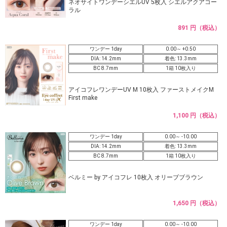
ネオサイトワンデーシエルUV 5枚入 シエルアクアコー
ラル
891 円（税込）
ワンデー 1day
0.00～ +0.50
DIA: 14.2mm
着色: 13.3mm
BC 8.7mm
1箱 10枚入り
アイコフレワンデーUV M 10枚入 ファーストメイクM
First make
1,100 円（税込）
ワンデー 1day
0.00～ -10.00
DIA: 14.2mm
着色: 13.3mm
BC 8.7mm
1箱 10枚入り
ベルミー by アイコフレ 10枚入 オリーブブラウン
1,650 円（税込）
ワンデー 1day
0.00～ -10.00