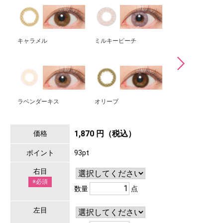
キャラメル
ミルキーピーチ
ベイビーブルー
ラベンダーキス
オリーブ
フレッシュライム
1,870 円（税込）
価格
ポイント
93pt
右目
※必須
数量
点
左目