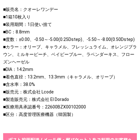
■販売名：クオーレワンデー
■1箱10枚入り
■装用期間：1日使い捨て
■BC：8.8mm
■度数：±0.00、-0.50～-5.00(0.25Dstep)、-5.50～-8.00(0.50Dstep)
■カラー：オリーブ、キャラメル、フレッシュライム、オレンジブラ
ウン、ミルキーピーチ、ベイビーブルー、ラベンダーキス、フロー
ズンヘーゼル
■DIA：14.2mm
■着色直径：13.2mm、13.3mm（キャラメル、オリーブ）
■含水率：38.0%
■販売元：株式会社 Lcode
■製造販売元：株式会社 El Dorado
■医療用具承認番号：22600BZX00102000
■区分：高度管理医療機器（韓国製）