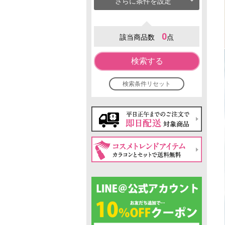
さらに条件を設定
0
該当商品数
点
検索する
検索条件リセット