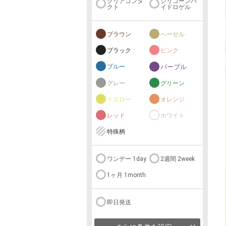
クリアコンタ
シリコーンハ
クト
イドロゲル
ブラウン
ヘーゼル
ブラック
ピンク
ブルー
パープル
グレー
グリーン
イエロー
オレンジ
レッド
ホワイト
特殊柄
ワンデー 1day
2週間 2week
1ヶ月 1month
即日発送