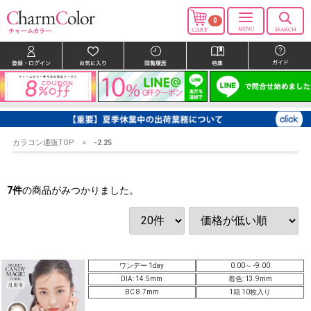
0
カラコン通販TOP
-2.25
7
件
の商品がみつかりました。
ワンデー 1day
0.00～ -9.00
DIA: 14.5mm
着色: 13.9mm
BC 8.7mm
1箱 10枚入り