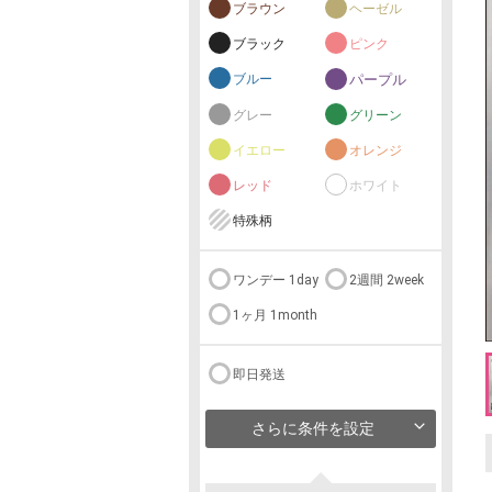
ブラウン
ヘーゼル
ブラック
ピンク
ブルー
パープル
グレー
グリーン
イエロー
オレンジ
レッド
ホワイト
特殊柄
ワンデー 1day
2週間 2week
1ヶ月 1month
即日発送
さらに条件を設定