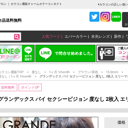
ーマロン ｜ カラコン通販チャームカラーコンタクト
カラコンの正しい使い
全品送料無料
お
人気ワード
エバーカラー
水光レンズ
新作
カラコン通販TOP
度なし
1ヶ月 1month
ブラウン/茶色
15.0mm
度なし｜1ヶ月 1month
グランデックス バイ セクシービジョン 度なし 2枚入 エリーマ
送料無料
ポイントUP
グランデックス バイ セクシービジョン 度なし 2枚入 
価格