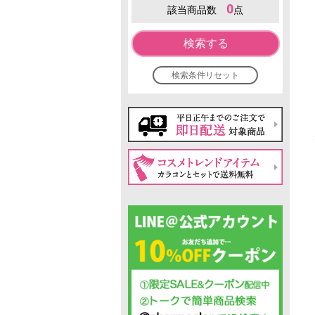
0
該当商品数
点
検索する
検索条件リセット