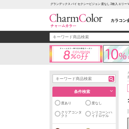
グランデックス バイ セクシービジョン 度なし 2枚入 エリ
カラコン
条件検索
度あり
度なし
クリアコンタ
シリコーンハ
クト
イドロゲル