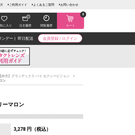
方
ご利用ガイド
よくあるご質問
お問い合わせ
0
気に入り
注文履歴
閲覧履歴
カート
ワンデー
即日配送
会員登録 / ログイン
【終売】グランデックス バイ セクシービジョン
ロン
エリーマロン
3,278 円（税込）