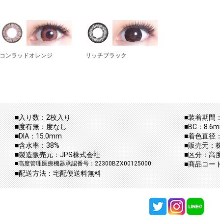
コンラッドオレンジ
リッチブラック
■入り数：2枚入り
■装着期間：
■度有無：度なし
■BC：8.6
■DIA：15.0mm
■着色直径：
■含水率：38%
■販売元：
■製造販売元：JPS株式会社
■区分：高
■高度管理医療機器承認番号：22300BZX00125000
■商品コード：
■配送方法：宅配便送料無料