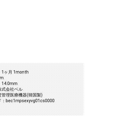
1ヶ月 1month
mm
14.0mm
株式会社ベル
度管理医療機器(韓国製)
bec1mpsexyvg01cs0000