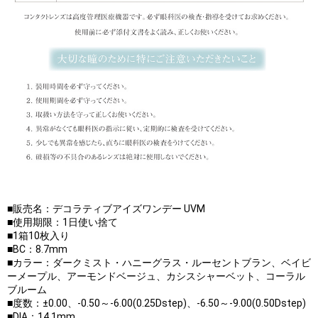
■販売名：デコラティブアイズワンデー UVM
■使用期限：1日使い捨て
■1箱10枚入り
■BC：8.7mm
■カラー：ダークミスト・ハニーグラス・ルーセントブラン、ベイビ
ーメープル、アーモンドベージュ、カシスシャーベット、コーラル
ブルーム
■度数：±0.00、-0.50～-6.00(0.25Dstep)、-6.50～-9.00(0.50Dstep)
■DIA：14.1mm