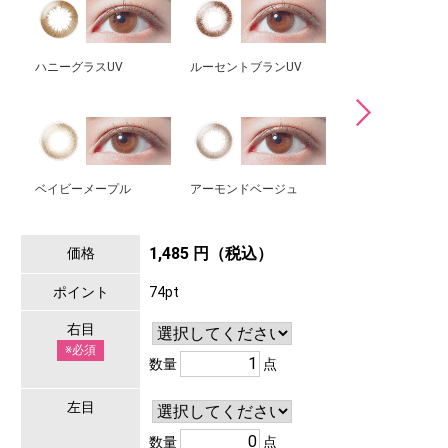
ハニーグラスUV
ルーセントブランUV
コーラルブルーム
ベイビーメープル
アーモンドベージュ
カシスシャーベッ
1,485 円（税込）
価格
ポイント
74pt
右目
※必須
数量
点
左目
数量
点