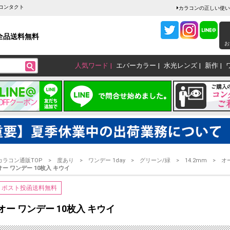
ーコンタクト
カラコンの正しい使い
全品送料無料
お
人気ワード
エバーカラー
水光レンズ
新作
カラコン通販TOP
度あり
ワンデー 1day
グリーン/緑
14.2mm
オ
オー ワンデー 10枚入 キウイ
ポスト投函送料無料
オー ワンデー 10枚入 キウイ