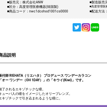
■販売元：株式会社ANW
■製造販売
■区分：高度管理医療機器(韓国製)
■高度管理医療
■商品コード：nwc1dcohod1001cs0000
■配送方法
商品説明
振付師 RIEHATA（リエハタ） プロデュース ワンデーカラコン
「オー ワンデー（OH 1DAY）」の「キウイ(Kiwi)」です。
魅了されるエキゾチックな瞳。
キューバ人の瞳をイメージしたオリーブレンズ。
エキゾチックで引き込まれるような瞳に。