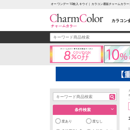
オー ワンデー 10枚入 キウイ｜ カラコン通販チャームカラ
カラコン
条件検索
度あり
度なし