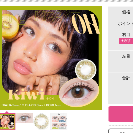
価格
ポイン
右目
※必須
左目
合計