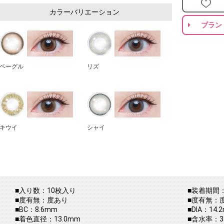
カラーバリエーション
ブラン
ベーグル
リズ
キウイ
シャイ
■入り数：10枚入り
■装着期間：
■度有無：度あり
■度有無：
■BC：8.6mm
■DIA：14.
■着色直径：13.0mm
■含水率：38