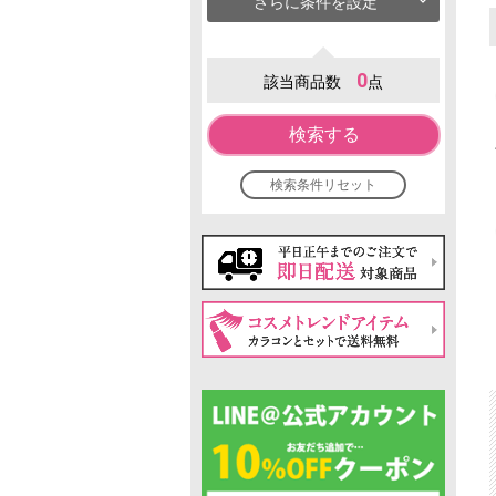
さらに条件を設定
0
該当商品数
点
検索する
検索条件リセット