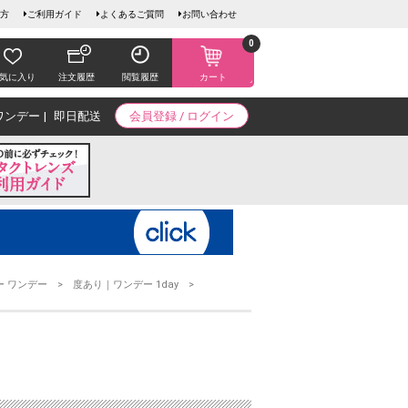
方
ご利用ガイド
よくあるご質問
お問い合わせ
0
気に入り
注文履歴
閲覧履歴
カート
ワンデー
即日配送
会員登録 / ログイン
ー ワンデー
度あり｜ワンデー 1day