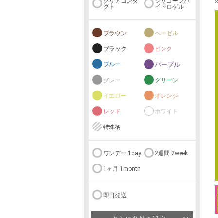
クリアコンタ
シリコーンハ
クト
イドロゲル
ブラウン
ヘーゼル
ブラック
ピンク
ブルー
パープル
グレー
グリーン
イエロー
オレンジ
レッド
ホワイト
特殊柄
ワンデー 1day
2週間 2week
1ヶ月 1month
即日発送