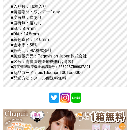
■入り数：10枚入り
■装着期間：ワンデー 1day
■度有無：度あり
■度有無：度なし
■BC：8.7mm
■DIA：14.5mm
■着色直径：14.0mm
■含水率：58%
■販売元：PIA株式会社
■製造販売元：Pegavision Japan株式会社
■区分：高度管理医療機器(台湾製)
■高度管理医療機器承認番号：22800BZI00037A01
■商品コード：pic1dcchpn1001cs0000
■配送方法：メール便送料無料