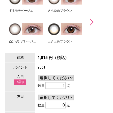
ずるモテベージュ
きらゆめブラウン
おめかしキャメル
ぬけがけグレージュ
ときとめブラウン
いとおしブラック
1,815 円（税込）
価格
ポイント
90pt
右目
※必須
数量
点
左目
数量
点