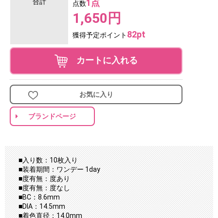
合計
1点
点数
1,650円
82pt
獲得予定ポイント
カートに入れる
お気に入り
ブランドページ
■入り数：10枚入り
■装着期間：ワンデー 1day
■度有無：度あり
■度有無：度なし
■BC：8.6mm
■DIA：14.5mm
■着色直径：14.0mm