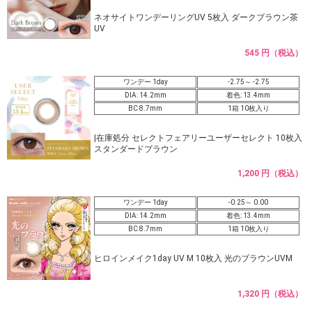
ネオサイトワンデーリングUV 5枚入 ダークブラウン茶
UV
545 円（税込）
ワンデー 1day
-2.75～ -2.75
DIA: 14.2mm
着色: 13.4mm
BC 8.7mm
1箱 10枚入り
|在庫処分 セレクトフェアリーユーザーセレクト 10枚入
スタンダードブラウン
1,200 円（税込）
ワンデー 1day
-0.25～ 0.00
DIA: 14.2mm
着色: 13.4mm
BC 8.7mm
1箱 10枚入り
ヒロインメイク1day UV M 10枚入 光のブラウンUVM
1,320 円（税込）