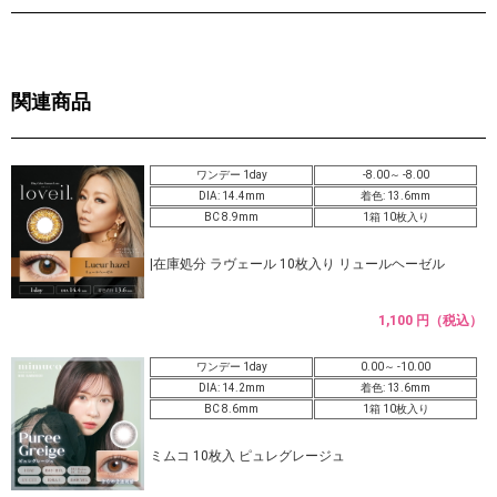
関連商品
ワンデー 1day
-8.00～ -8.00
DIA: 14.4mm
着色: 13.6mm
BC 8.9mm
1箱 10枚入り
|在庫処分 ラヴェール 10枚入り リュールヘーゼル
1,100 円（税込）
ワンデー 1day
0.00～ -10.00
DIA: 14.2mm
着色: 13.6mm
BC 8.6mm
1箱 10枚入り
ミムコ 10枚入 ピュレグレージュ