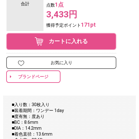
合計
1点
点数
3,433円
171pt
獲得予定ポイント
カートに入れる
お気に入り
ブランドページ
■入り数：30枚入り
■装着期間：ワンデー 1day
■度有無：度あり
■BC：8.6mm
■DIA：14.2mm
■着色直径：13.6mm