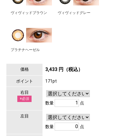
ヴィヴィッドブラウン
ヴィヴィッドグレー
プラチナヘーゼル
3,433 円（税込）
価格
ポイント
171pt
右目
※必須
数量
点
左目
数量
点