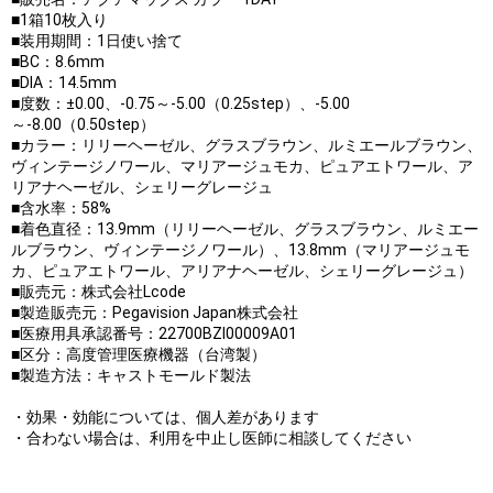
■1箱10枚入り
■装用期間：1日使い捨て
■BC：8.6mm
■DIA：14.5mm
■度数：±0.00、-0.75～-5.00（0.25step）、-5.00
～-8.00（0.50step）
■カラー：リリーヘーゼル、グラスブラウン、ルミエールブラウン、
ヴィンテージノワール、マリアージュモカ、ピュアエトワール、ア
リアナヘーゼル、シェリーグレージュ
■含水率：58%
■着色直径：13.9mm（リリーヘーゼル、グラスブラウン、ルミエー
ルブラウン、ヴィンテージノワール）、13.8mm（マリアージュモ
カ、ピュアエトワール、アリアナヘーゼル、シェリーグレージュ）
■販売元：株式会社Lcode
■製造販売元：Pegavision Japan株式会社
■医療用具承認番号：22700BZI00009A01
■区分：高度管理医療機器（台湾製）
■製造方法：キャストモールド製法
・効果・効能については、個人差があります
・合わない場合は、利用を中止し医師に相談してください