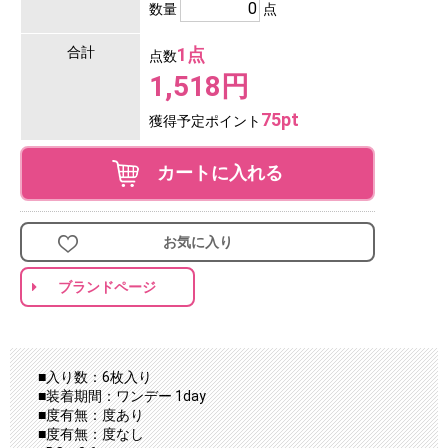
数量
点
合計
1点
点数
1,518円
75pt
獲得予定ポイント
カートに入れる
お気に入り
ブランドページ
■入り数：6枚入り
■装着期間：ワンデー 1day
■度有無：度あり
■度有無：度なし