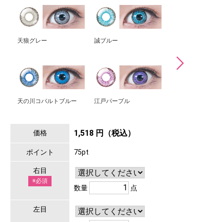
天狼グレー
誠ブルー
雅ライラック
天の川コバルトブルー
江戸パープル
1,518 円（税込）
価格
ポイント
75pt
右目
※必須
数量
点
左目