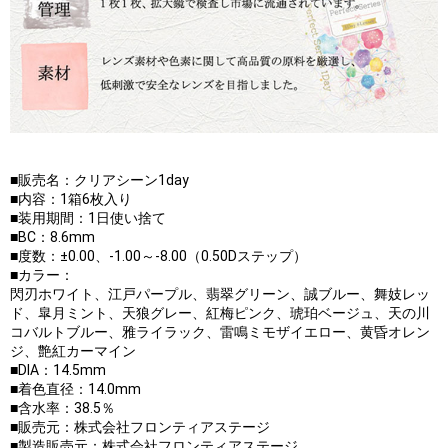
■販売名：クリアシーン1day
■内容：1箱6枚入り
■装用期間：1日使い捨て
■BC：8.6mm
■度数：±0.00、-1.00～-8.00（0.50Dステップ）
■カラー：
閃刃ホワイト、江戸パープル、翡翠グリーン、誠ブルー、舞妓レッ
ド、皐月ミント、天狼グレー、紅梅ピンク、琥珀ベージュ、天の川
コバルトブルー、雅ライラック、雷鳴ミモザイエロー、黄昏オレン
ジ、艶紅カーマイン
■DIA：14.5mm
■着色直径：14.0mm
■含水率：38.5％
■販売元：株式会社フロンティアステージ
■製造販売元：株式会社フロンティアステージ