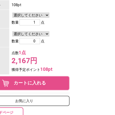
ト
108pt
数量
点
数量
点
1点
点数
2,167円
108pt
獲得予定ポイント
カートに入れる
お気に入り
ドページ