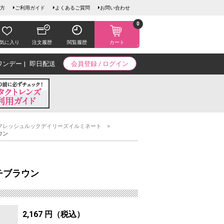
方
ご利用ガイド
よくあるご質問
お問い合わせ
0
気に入り
注文履歴
閲覧履歴
カート
ワンデー
即日配送
会員登録 / ログイン
フレッシュルックデイリーズイルミネート
ウン
チブラウン
2,167 円（税込）