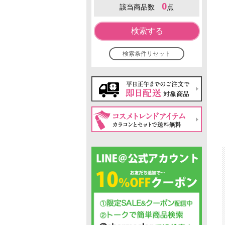
0
該当商品数
点
検索する
検索条件リセット