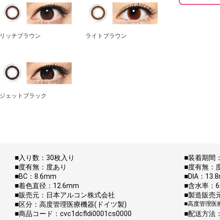
リッチブラウン
ライトブラウン
ジェットブラック
■入り数：30枚入り
■装着期間：
■度有無：度あり
■度有無：
■BC：8.6mm
■DIA：13.
■着色直径：12.6mm
■含水率：6
■販売元：日本アルコン株式会社
■製造販売
■区分：高度管理医療機器(ドイツ製)
■高度管理医療
■商品コード：cvc1dcfldi0001cs0000
■配送方法