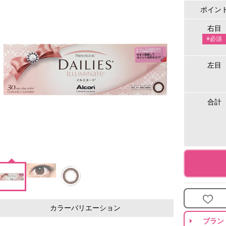
ポイン
右目
※必須
左目
合計
カラーバリエーション
ブラン