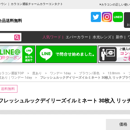
ラウン ｜ カラコン通販チャームカラーコンタクト
カラコンの正しい使い
全品送料無料
お
人気ワード
エバーカラー
水光レンズ
新作
カラコン通販TOP
度あり
ワンデー 1day
ブラウン/茶色
13.8mm
度あり｜ワンデー 1day
フレッシュルックデイリーズイルミネート 30枚入 リッチブラ
送料無料
フレッシュルックデイリーズイルミネート 30枚入 リッ
価格