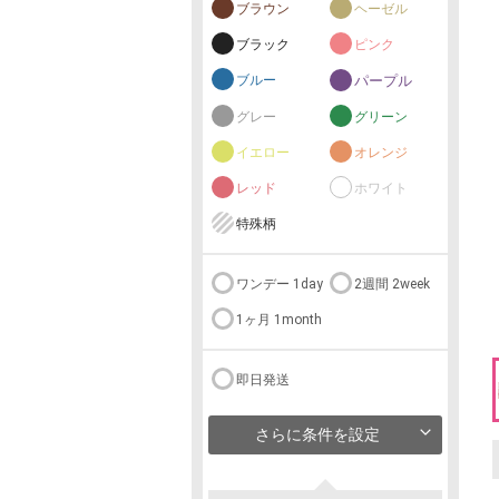
ブラウン
ヘーゼル
ブラック
ピンク
ブルー
パープル
グレー
グリーン
イエロー
オレンジ
レッド
ホワイト
特殊柄
ワンデー 1day
2週間 2week
1ヶ月 1month
即日発送
さらに条件を設定