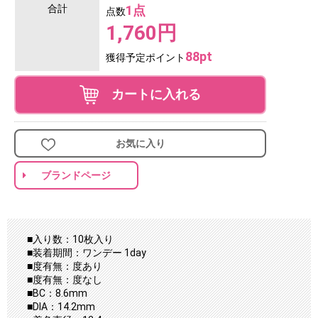
合計
1点
点数
1,760円
88pt
獲得予定ポイント
カートに入れる
お気に入り
ブランドページ
■入り数：10枚入り
■装着期間：ワンデー 1day
■度有無：度あり
■度有無：度なし
■BC：8.6mm
■DIA：14.2mm