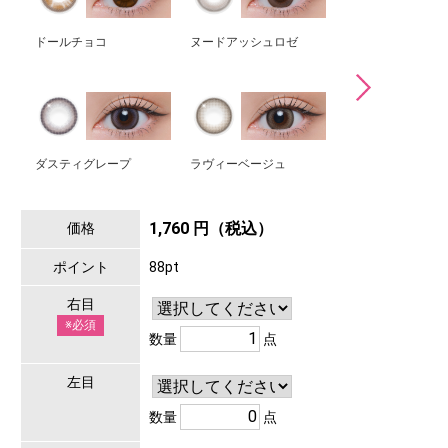
ドールチョコ
ヌードアッシュロゼ
ランウェイグレー
ダスティグレープ
ラヴィーベージュ
キラーグレー
1,760 円（税込）
価格
ポイント
88pt
右目
※必須
数量
点
左目
数量
点