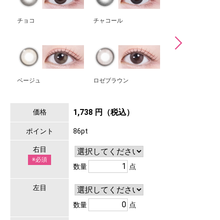
チョコ
チャコール
グレー
ベージュ
ロゼブラウン
1,738 円（税込）
価格
ポイント
86pt
右目
※必須
数量
点
左目
数量
点