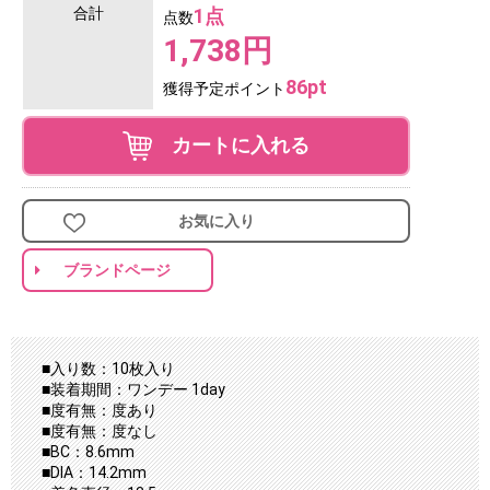
合計
1点
点数
1,738円
86pt
獲得予定ポイント
カートに入れる
お気に入り
ブランドページ
■入り数：10枚入り
■装着期間：ワンデー 1day
■度有無：度あり
■度有無：度なし
■BC：8.6mm
■DIA：14.2mm