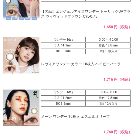
【欠品】エンジェルアイズワンデー トーリックUVプラ
ス ヴィヴィッドブラウン CYL-0.75
1,650 円（税込）
ワンデー 1day
0.00～ -10.00
DIA: 14.1mm
着色: 12.8mm
BC 8.6mm
1箱 10枚入り
レヴィアワンデー カラー 10枚入 ベイビーバニラ
1,716 円（税込）
ワンデー 1day
0.00～ -8.00
DIA: 14.2mm
着色: 12.8mm
BC 8.6mm
1箱 10枚入り
メーン ワンデー 10枚入 エスエルオリーブ
1,760 円（税込）