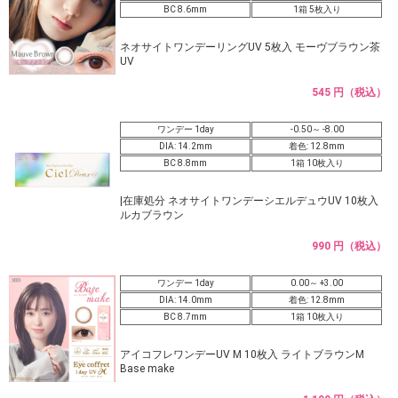
BC 8.6mm
1箱 5枚入り
ネオサイトワンデーリングUV 5枚入 モーヴブラウン茶
UV
545 円（税込）
ワンデー 1day
-0.50～ -8.00
DIA: 14.2mm
着色: 12.8mm
BC 8.8mm
1箱 10枚入り
|在庫処分 ネオサイトワンデーシエルデュウUV 10枚入
ルカブラウン
990 円（税込）
ワンデー 1day
0.00～ +3.00
DIA: 14.0mm
着色: 12.8mm
BC 8.7mm
1箱 10枚入り
アイコフレワンデーUV M 10枚入 ライトブラウンM
Base make