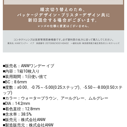
■販売名：ANWワンデー イブ
■内容：1箱10枚入り
■装用期間：1日使い捨て
■BC：8.6mm
■度数：±0.00、-0.75～-5.00(0.25ステップ)、-5.50～-8.00(0.50ステ
ップ)
■カラー：ウォーターブラウン、アールグレー、ムルグレー
■DIA：14.2mm
■着色直径：12.8mm
■含水率：38.5%
■販売元：株式会社ANW
■製造販売元：株式会社ANW