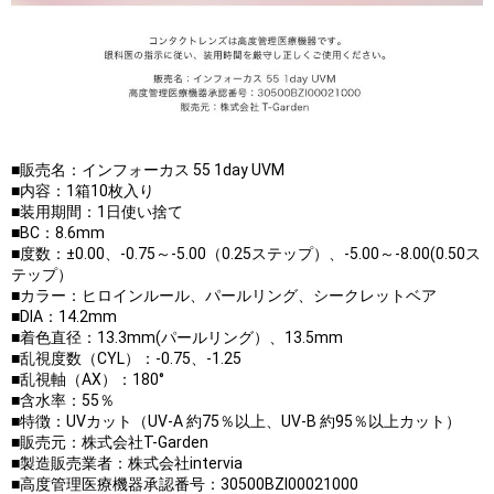
■販売名：インフォーカス 55 1day UVM
■内容：1箱10枚入り
■装用期間：1日使い捨て
■BC：8.6mm
■度数：±0.00、-0.75～-5.00（0.25ステップ）、-5.00～-8.00(0.50ス
テップ）
■カラー：ヒロインルール、パールリング、シークレットベア
■DIA：14.2mm
■着色直径：13.3mm(パールリング）、13.5mm
■乱視度数（CYL）：-0.75、-1.25
■乱視軸（AX）：180°
■含水率：55％
■特徴：UVカット（UV-A 約75％以上、UV-B 約95％以上カット）
■販売元：株式会社T-Garden
■製造販売業者：株式会社intervia
■高度管理医療機器承認番号：30500BZI00021000