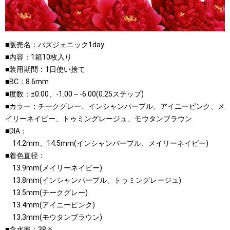
■販売名：パズジェニック1day
■内容：1箱10枚入り
■装用期間：1日使い捨て
■BC：8.6mm
■度数：±0.00、-1.00～-6.00(0.25ステップ)
■カラー：チークグレー、インシャンパープル、アイニーピンク、メ
イリーネイビー、トゥミングレージュ、モウタンブラウン
■DIA：
14.2mm、14.5mm(インシャンパープル、メイリーネイビー)
■着色直径：
13.9mm(メイリーネイビー)
13.8mm(インシャンパープル、トゥミングレージュ)
13.5mm(チークグレー)
13.4mm(アイニーピンク)
13.3mm(モウタンブラウン)
■含水率：38％