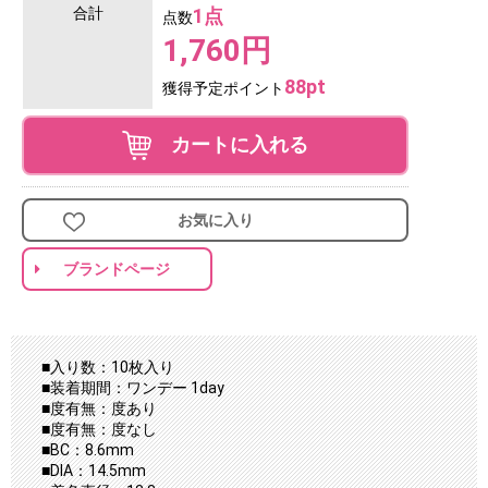
合計
1点
点数
1,760円
88pt
獲得予定ポイント
カートに入れる
お気に入り
ブランドページ
■入り数：10枚入り
■装着期間：ワンデー 1day
■度有無：度あり
■度有無：度なし
■BC：8.6mm
■DIA：14.5mm