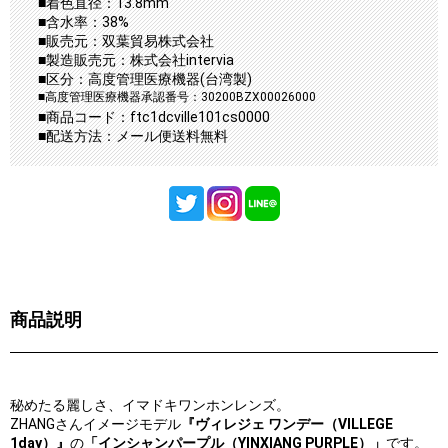
■着色直径：13.8mm
■含水率：38%
■販売元：双葉貿易株式会社
■製造販売元：株式会社intervia
■区分：高度管理医療機器(台湾製)
■高度管理医療機器承認番号：30200BZX00026000
■商品コード：ftc1dcville101cs0000
■配送方法：メール便送料無料
商品説明
秘めたる麗しさ、イマドキワンホンレンズ。
ZHANGさんイメージモデル
『ヴィレジェ ワンデー（VILLEGE
1day）』
の
「インシャンパープル（YINXIANG PURPLE）」
です。