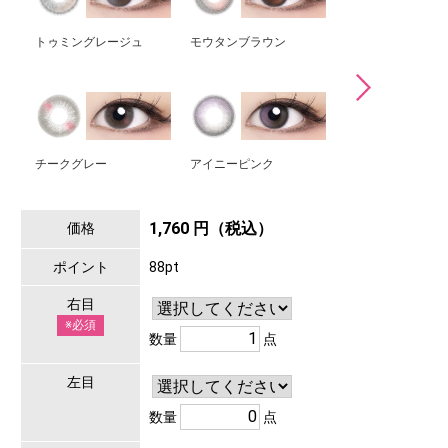
トゥミングレージュ
モウタンブラウン
メイリーネイビー
チークグレー
アイニーピンク
1,760 円（税込）
価格
ポイント
88pt
右目
※必須
数量
点
左目
数量
点