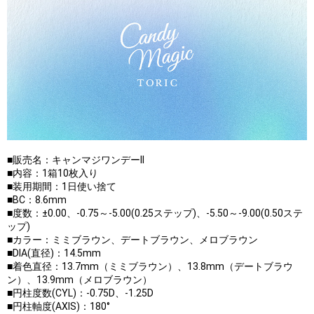
■販売名：キャンマジワンデーII
■内容：1箱10枚入り
■装用期間：1日使い捨て
■BC：8.6mm
■度数：±0.00、-0.75～-5.00(0.25ステップ)、-5.50～-9.00(0.50ステ
ップ)
■カラー：ミミブラウン、デートブラウン、メロブラウン
■DIA(直径)：14.5mm
■着色直径：13.7mm（ミミブラウン）、13.8mm（デートブラウ
ン）、13.9mm（メロブラウン）
■円柱度数(CYL)：-0.75D、-1.25D
■円柱軸度(AXIS)：180°