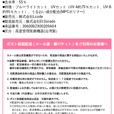
■含水率：55％
■特徴：ブルーライトカット、UVカット（UV-A約75％カット、UV-B
約95％カット）、うるおい成分配合(MPCポリマー)
■販売元：株式会社Lcode
■製造販売元：株式会社El Dorado
■承認番号：30600BZX00209A04
■区分：高度管理医療機器(台湾製）