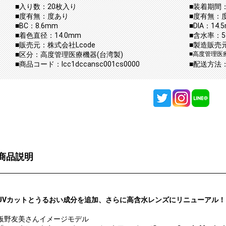
■入り数：20枚入り
■装着期間：
■度有無：度あり
■度有無：
■BC：8.6mm
■DIA：14.
■着色直径：14.0mm
■含水率：5
■販売元：株式会社Lcode
■製造販売元：
■区分：高度管理医療機器(台湾製)
■高度管理医療
■商品コード：lcc1dccansc001cs0000
■配送方法
商品説明
UVカットとうるおい成分を追加、さらに高含水レンズにリニューアル！
板野友美さんイメージモデル