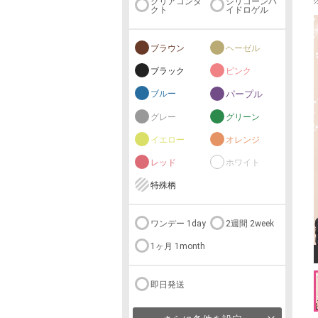
クリアコンタ
シリコーンハ
クト
イドロゲル
ブラウン
ヘーゼル
ブラック
ピンク
ブルー
パープル
グレー
グリーン
イエロー
オレンジ
レッド
ホワイト
特殊柄
ワンデー 1day
2週間 2week
1ヶ月 1month
即日発送