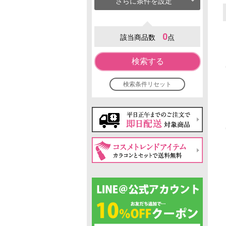
さらに条件を設定
0
該当商品数
点
検索する
検索条件リセット