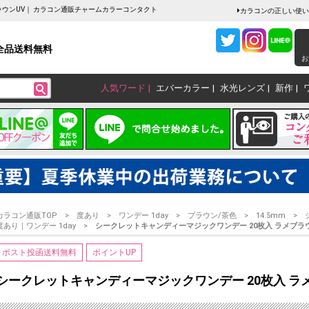
ラウンUV｜ カラコン通販チャームカラーコンタクト
カラコンの正しい使い
全品送料無料
お
人気ワード
エバーカラー
水光レンズ
新作
カラコン通販TOP
度あり
ワンデー 1day
ブラウン/茶色
14.5mm
度あり｜ワンデー 1day
シークレットキャンディーマジックワンデー 20枚入 ラメブラ
ポスト投函送料無料
ポイントUP
シークレットキャンディーマジックワンデー 20枚入 ラ