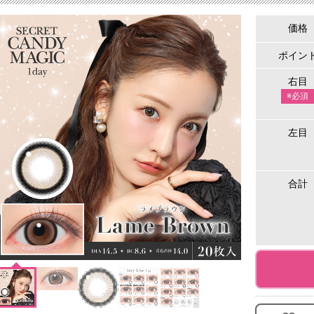
価格
ポイン
右目
※必須
左目
合計