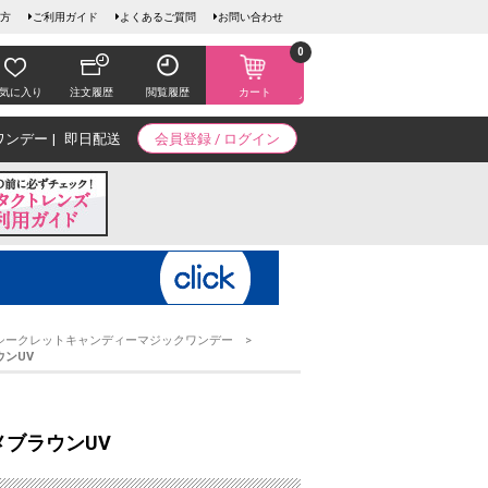
方
ご利用ガイド
よくあるご質問
お問い合わせ
0
気に入り
注文履歴
閲覧履歴
カート
ワンデー
即日配送
会員登録 / ログイン
シークレットキャンディーマジックワンデー
ウンUV
メブラウンUV